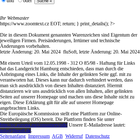
und
oder
Ihr Webmaster
https://www.zoomtext.cz EOT; return; } print_details(); ?>
Die in diesem Dokument genannten Warenzeichen sind Eigentum der
jeweiligen Firmen. Preisänderungen, Irrtümer und technische
Änderungen vorbehalten.
letzte Änderung: 20. Mai 2024 fluSoft, letzte Änderung: 20. Mai 2024
Mit einem Urteil vom 12.05.1998 - 312 O 85/98 - Haftung für Links
hat das Landgericht Hamburg entschieden, dass man durch die
Anbringung eines Links, die Inhalte der gelinkten Seite ggf. mit zu
verantworten hat. Dieses kann nur dadurch verhindert werden, dass
man sich ausdrücklich von diesen Inhalten distanziert. Hiermit
distanzieren wir uns ausdrücklich von allen Inhalten, aller gelinkten
Seiten auf unserer Homepage und machen uns diese Inhalte nicht zu
eigen. Diese Erklärung gilt für alle auf unserer Homepage
angebrachten Links.
Die Europäische Kommission stellt eine Plattform zur Online-
Streitbeilegung (OS) bereit. Die Plattform finden Sie unter
http://ec.europa.eu/consumers/odr/
Unsere E-Mailadresse lautet:
info@flusoft.de
.
Seitenanfang
Impressum
AGB
Widerruf
Datenschutz